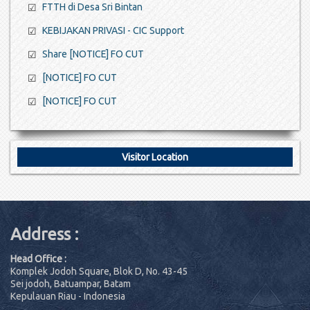
FTTH di Desa Sri Bintan
☑
KEBIJAKAN PRIVASI - CIC Support
☑
Share [NOTICE] FO CUT
☑
[NOTICE] FO CUT
☑
[NOTICE] FO CUT
☑
Visitor Location
Address :
Head Office :
Komplek Jodoh Square, Blok D, No. 43-45
Sei jodoh, Batuampar, Batam
Kepulauan Riau - Indonesia